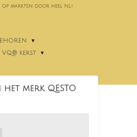
 op markten door heel NL!
EBEHOREN
VQ® kerst
n het merk QESTO