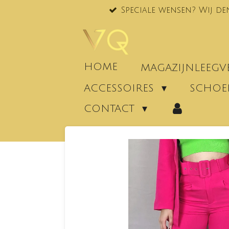
Speciale wensen? Wij de
Ga
direct
naar
de
hoofdinhoud
HOME
MAGAZIJNLEEG
ACCESSOIRES
SCHO
CONTACT