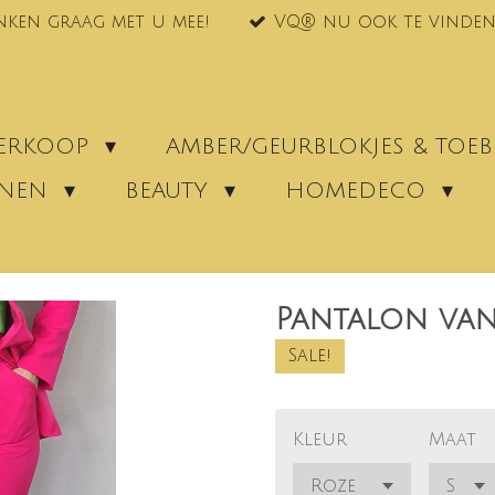
nken graag met u mee!
VQ® nu ook te vinden
VERKOOP
AMBER/GEURBLOKJES & TO
ENEN
BEAUTY
HOMEDECO
Pantalon va
Sale!
Kleur
Maat