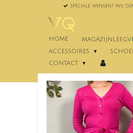
Speciale wensen? Wij de
Ga
direct
naar
de
hoofdinhoud
HOME
MAGAZIJNLEEG
ACCESSOIRES
SCHO
CONTACT