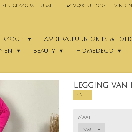
nken graag met u mee!
VQ® nu ook te vinden
VERKOOP
AMBER/GEURBLOKJES & TO
ENEN
BEAUTY
HOMEDECO
Legging van 
Sale!
Maat