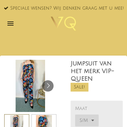
Ga
Speciale wensen? Wij denken graag met u mee!
direct
naar
de
hoofdinhoud
Jumpsuit van
het merk VIP-
QUEEN
Sale!
Maat