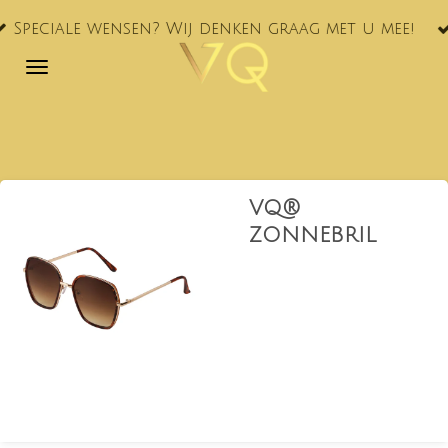
VQ® nu
Ga
le wensen? Wij denken graag met u mee!
NL!
direct
naar
de
hoofdinhoud
VQ®
ZONNEBRIL