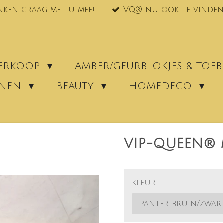
nken graag met u mee!
VQ® nu ook te vinden
VERKOOP
AMBER/GEURBLOKJES & TO
ENEN
BEAUTY
HOMEDECO
VIP-QUEEN® m
kleur