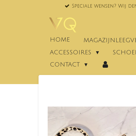
Speciale wensen? Wij de
Ga
direct
naar
de
hoofdinhoud
HOME
MAGAZIJNLEEG
ACCESSOIRES
SCHO
CONTACT