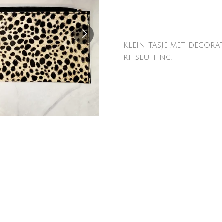
Klein tasje met decora
ritsluiting.