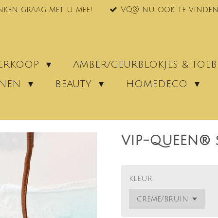
nken graag met u mee!
VQ® nu ook te vinden
VERKOOP
AMBER/GEURBLOKJES & TO
ENEN
BEAUTY
HOMEDECO
VIP-QUEEN® 
kleur