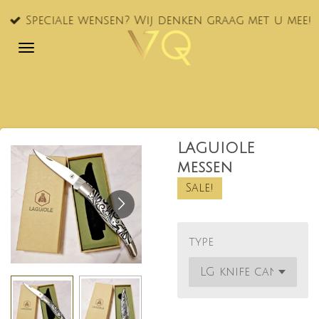
Ga
Speciale wensen? Wij denken graag met u mee!
direct
naar
de
hoofdinhoud
LAGUIOLE
messen
Sale!
type