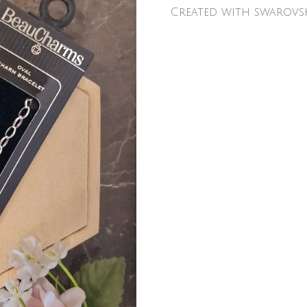
Created with swarovski