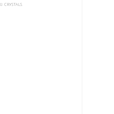
 crystals.