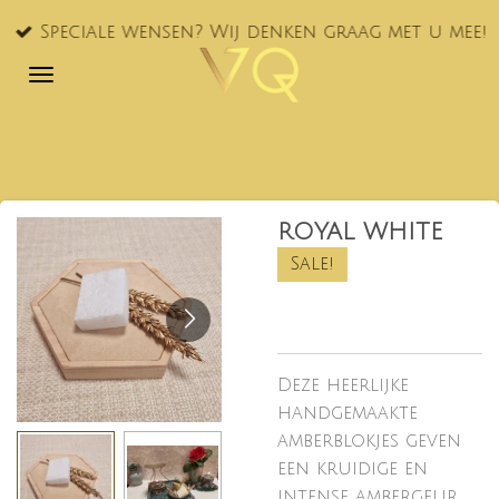
Ga
Speciale wensen? Wij denken graag met u mee!
direct
naar
de
hoofdinhoud
ROYAL WHITE
Sale!
Deze heerlijke
handgemaakte
amberblokjes geven
een kruidige en
intense ambergeur