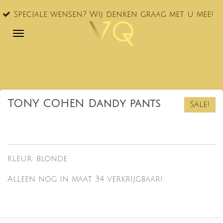
Ga
Speciale wensen? Wij denken graag met u mee!
direct
naar
de
hoofdinhoud
TONY COHEN Dandy pants
Sale!
Kleur: blonde
Alleen nog in maat 34 verkrijgbaar!