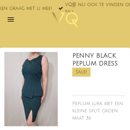
VQ® nu ook te vinden op markt
Ga
ag met u mee!
NL!
direct
naar
de
hoofdinhoud
PENNY BLACK
PEPLUM DRESS
Sale!
Peplum jurk met een
kleine split, groen,
maat 36