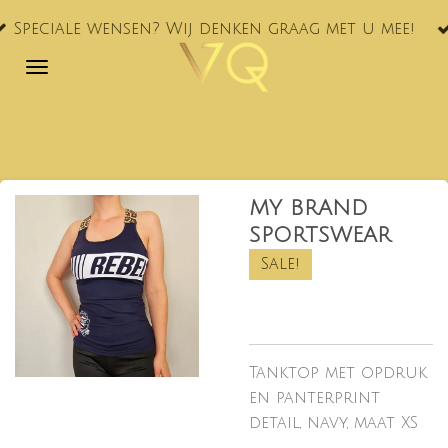
VQ® nu oo
Ga
ensen? Wij denken graag met u mee!
NL!
direct
naar
de
hoofdinhoud
MY BRAND
SPORTSWEAR
Sale!
Tanktop met opdruk
en panterprint
detail, navy, maat XS