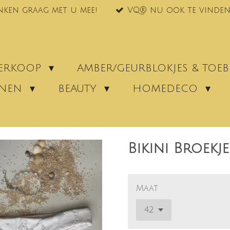
nken graag met u mee!
VQ® nu ook te vinden
VERKOOP
AMBER/GEURBLOKJES & TO
ENEN
BEAUTY
HOMEDECO
Bikini Broekj
Maat