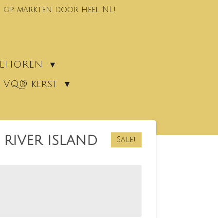
 op markten door heel NL!
EBEHOREN
VQ® kerst
e RIVER ISLAND
Sale!