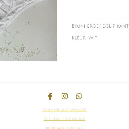
Bikini broekje/slip kant
Kleur: Wit
F
I
W
a
n
h
Algemene voorwaarden
c
s
a
e
t
t
Ruilen en
retourneren
b
a
s
Betaalmogelijkheden