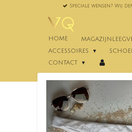
Speciale wensen? Wij de
Ga
direct
naar
de
hoofdinhoud
HOME
MAGAZIJNLEEG
ACCESSOIRES
SCHO
CONTACT