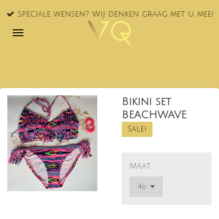
Ga
Speciale wensen? Wij denken graag met u mee!
direct
naar
de
hoofdinhoud
Bikini set
BEACHWAVE
Sale!
Maat