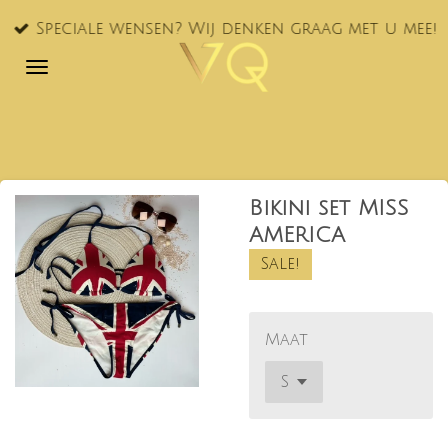
Ga
Speciale wensen? Wij denken graag met u mee!
direct
naar
de
hoofdinhoud
Bikini set MISS
AMERICA
Sale!
Maat