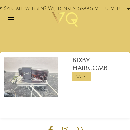
VQ® nu oo
Ga
ensen? Wij denken graag met u mee!
NL!
direct
naar
de
hoofdinhoud
BIXBY
HAIRCOMB
Sale!