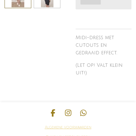
Midi-dress met
cutouts en
gedraaid effect.
(Let op! Valt klein
uit!)
F
I
W
a
n
h
Algemene voorwaarden
c
s
a