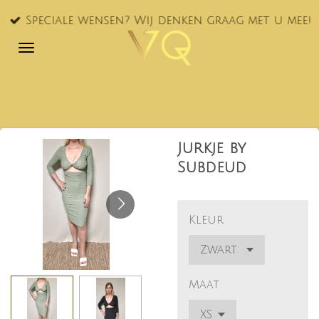
Ga
Speciale wensen? Wij denken graag met u mee!
direct
naar
de
hoofdinhoud
Jurkje by
Subdeud
Kleur
Maat