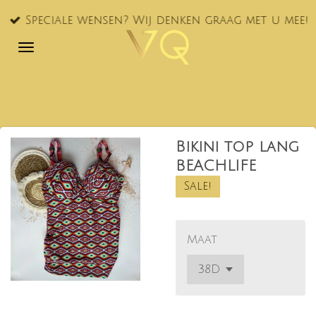
Ga
Speciale wensen? Wij denken graag met u mee!
direct
naar
de
hoofdinhoud
Bikini top lang
BEACHLIFE
Sale!
Maat