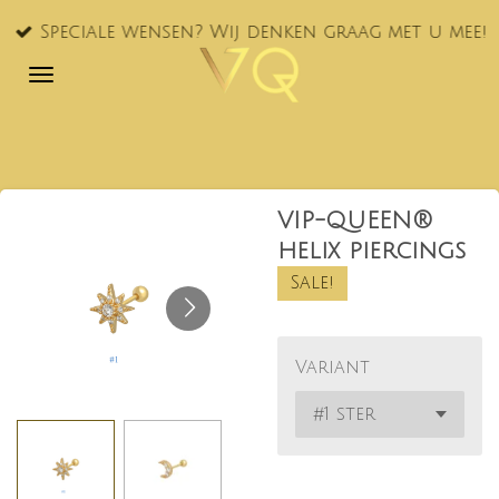
Ga
Speciale wensen? Wij denken graag met u mee!
direct
naar
de
hoofdinhoud
VIP-QUEEN®
helix piercings
Sale!
Variant