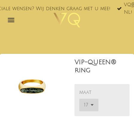
VQ® nu ook te vi
Ga
Wij denken graag met u mee!
NL!
direct
naar
de
hoofdinhoud
VIP-QUEEN®
ring
maat