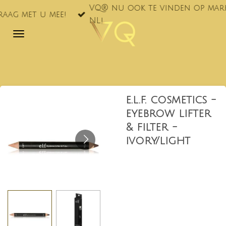
VQ® nu ook te vinden op markten
Ga
 met u mee!
NL!
direct
naar
de
hoofdinhoud
e.l.f. cosmetics -
eyebrow lifter
& filter -
ivory/light