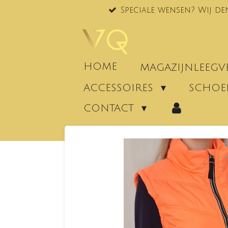
Speciale wensen? Wij de
Ga
direct
naar
de
hoofdinhoud
HOME
MAGAZIJNLEEG
ACCESSOIRES
SCHO
CONTACT