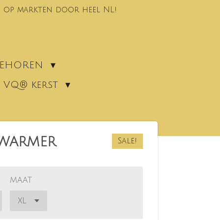
 op markten door heel NL!
EBEHOREN
VQ® kerst
WARMER
Sale!
MAAT