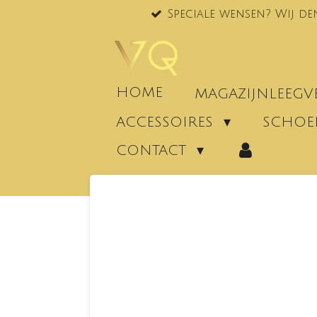
Speciale wensen? Wij de
Ga
direct
naar
de
hoofdinhoud
HOME
MAGAZIJNLEEG
ACCESSOIRES
SCHO
CONTACT