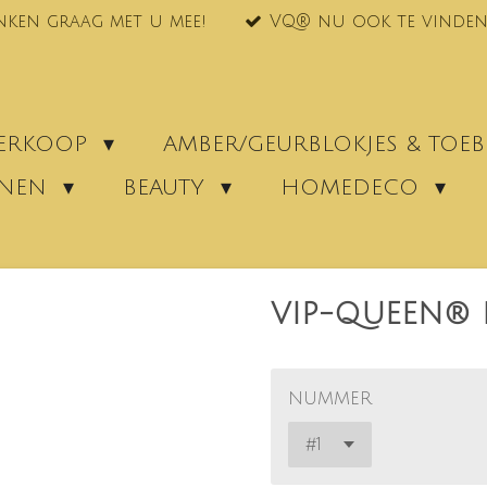
nken graag met u mee!
VQ® nu ook te vinden
VERKOOP
AMBER/GEURBLOKJES & TO
ENEN
BEAUTY
HOMEDECO
VIP-QUEEN® 
NUMMER