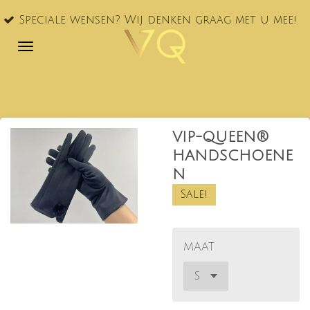
VQ® nu
Ga
le wensen? Wij denken graag met u mee!
NL!
direct
naar
de
hoofdinhoud
VIP-QUEEN®
HANDSCHOENE
N
Sale!
MAAT