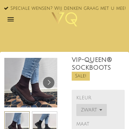
Ga
Speciale wensen? Wij denken graag met u mee!
direct
naar
de
hoofdinhoud
VIP-QUEEN®
SOCKBOOTS
Sale!
KLEUR
MAAT