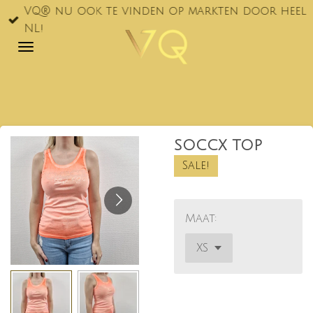
VQ® nu ook te vinden op markten door heel
Ga
NL!
direct
naar
de
hoofdinhoud
SOCCX TOP
Sale!
Maat: