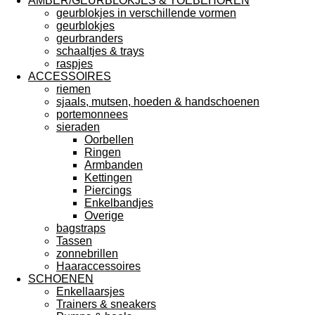
AMBER/GEURBLOKJES & TOEBEHOREN
geurblokjes in verschillende vormen
geurblokjes
geurbranders
schaaltjes & trays
raspjes
ACCESSOIRES
riemen
sjaals, mutsen, hoeden & handschoenen
portemonnees
sieraden
Oorbellen
Ringen
Armbanden
Kettingen
Piercings
Enkelbandjes
Overige
bagstraps
Tassen
zonnebrillen
Haaraccessoires
SCHOENEN
Enkellaarsjes
Trainers & sneakers