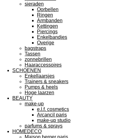
sieraden
Oorbellen
Ringen
Armbanden
Kettingen
Piercings
Enkelbandjes
Overige
bagstraps
Tassen
zonnebrillen
Haaraccessoires
SCHOENEN
Enkellaarsjes
Trainers & sneakers
Pumps & heels
Hoge laarzen
BEAUTY
make-up
e.l.f. cosmetics
Arcancil paris
make-up studio
parfums & sprays
HOMEDECO
Maison berger paris