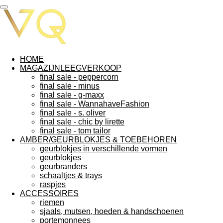
Ga
direct
naar
de
hoofdinhoud
HOME
MAGAZIJNLEEGVERKOOP
final sale - peppercorn
final sale - minus
final sale - g-maxx
final sale - WannahaveFashion
final sale - s. oliver
final sale - chic by lirette
final sale - tom tailor
AMBER/GEURBLOKJES & TOEBEHOREN
geurblokjes in verschillende vormen
geurblokjes
geurbranders
schaaltjes & trays
raspjes
ACCESSOIRES
riemen
sjaals, mutsen, hoeden & handschoenen
portemonnees