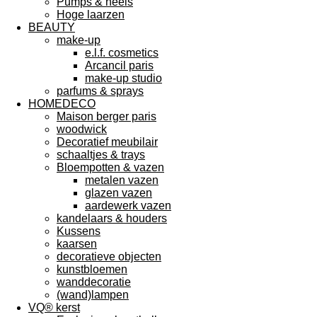
Pumps & heels
Hoge laarzen
BEAUTY
make-up
e.l.f. cosmetics
Arcancil paris
make-up studio
parfums & sprays
HOMEDECO
Maison berger paris
woodwick
Decoratief meubilair
schaaltjes & trays
Bloempotten & vazen
metalen vazen
glazen vazen
aardewerk vazen
kandelaars & houders
Kussens
kaarsen
decoratieve objecten
kunstbloemen
wanddecoratie
(wand)lampen
VQ® kerst