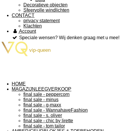
Decoratieve objecten
Sfeervolle windlichten
CONTACT
privacy statement
Klachten
Account
Speciale wensen? Wij denken graag met u mee!
vip-queen
HOME
MAGAZIJNLEEGVERKOOP
final sale - peppercorn
final sale - minus
final sale - g-maxx
final sale - WannahaveFashion
final sale - s. oliver
final sale - chic by lirette
final sale - tom tailor