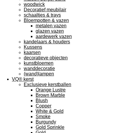
woodwick
Decoratief meubilair
schaaltjes & trays
Bloempotten & vazen
metalen vazen
glazen vazen
aardewerk vazen
kandelaars & houders
Kussens
kaarsen
decoratieve objecten
kunstbloemen
wanddecoratie
(wand)lampen
VQ® kerst
Exclusieve kerstballen
Orange Lustre
Brown Marble
Blush
Copper
White & Gold
Smoke
Burgundy
Gold Sprinkle
Gold