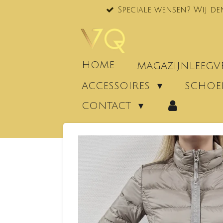
Speciale wensen? Wij de
Ga
direct
naar
de
hoofdinhoud
HOME
MAGAZIJNLEEG
ACCESSOIRES
SCHO
CONTACT