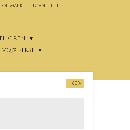
 op markten door heel NL!
EBEHOREN
VQ® kerst
-60%