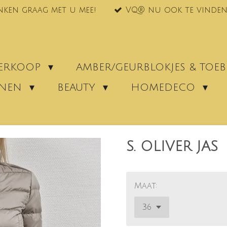
nken graag met u mee!
VQ® nu ook te vinden
VERKOOP
AMBER/GEURBLOKJES & TO
ENEN
BEAUTY
HOMEDECO
S. OLIVER JAS
Maat: