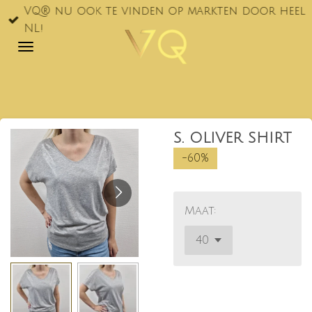
VQ® nu ook te vinden op markten door heel
Ga
NL!
direct
naar
de
hoofdinhoud
S. OLIVER SHIRT
-60%
Maat: