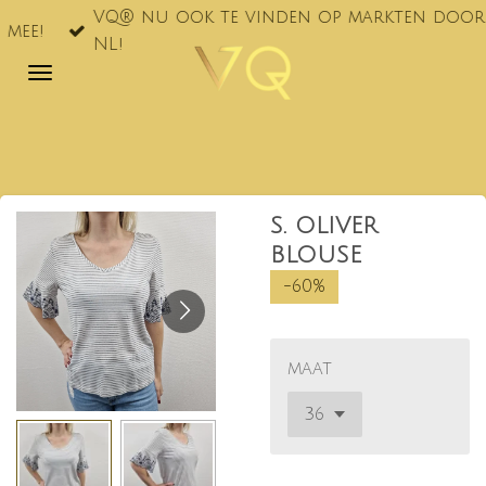
VQ® nu ook te vinden op markten door he
Ga
e!
NL!
direct
naar
de
hoofdinhoud
S. OLIVER
BLOUSE
-60%
maat