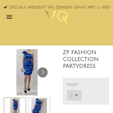
Ga
Speciale wensen? Wij denken graag met u mee!
direct
naar
de
hoofdinhoud
ZP FASHION
COLLECTION
PARTYDRESS
MAAT