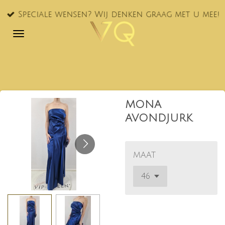
Ga
Speciale wensen? Wij denken graag met u mee!
direct
naar
de
hoofdinhoud
MONA
AVONDJURK
MAAT