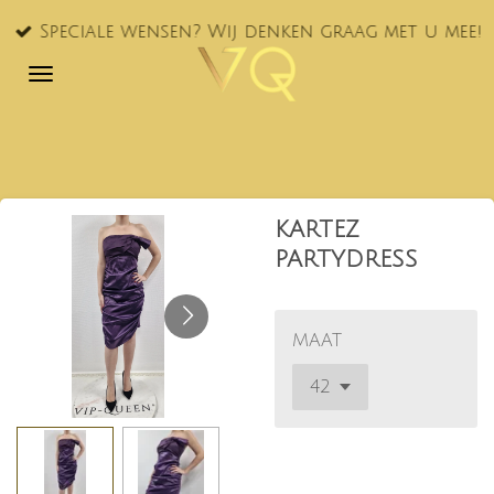
Ga
Speciale wensen? Wij denken graag met u mee!
direct
naar
de
hoofdinhoud
KARTEZ
PARTYDRESS
MAAT