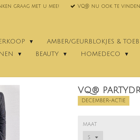
nken graag met u mee!
VQ® nu ook te vinden
VERKOOP
AMBER/GEURBLOKJES & TO
ENEN
BEAUTY
HOMEDECO
VQ® PARTYDR
DECEMBER-ACTIE
MAAT