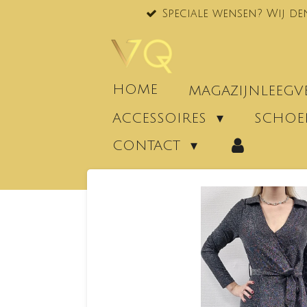
Speciale wensen? Wij de
Ga
direct
naar
de
hoofdinhoud
HOME
MAGAZIJNLEEG
ACCESSOIRES
SCHO
CONTACT