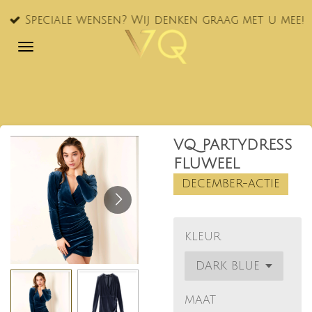
Ga
Speciale wensen? Wij denken graag met u mee!
direct
naar
de
hoofdinhoud
VQ PARTYDRESS
FLUWEEL
DECEMBER-ACTIE
KLEUR
MAAT