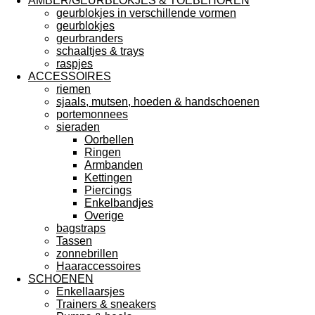
AMBER/GEURBLOKJES & TOEBEHOREN
geurblokjes in verschillende vormen
geurblokjes
geurbranders
schaaltjes & trays
raspjes
ACCESSOIRES
riemen
sjaals, mutsen, hoeden & handschoenen
portemonnees
sieraden
Oorbellen
Ringen
Armbanden
Kettingen
Piercings
Enkelbandjes
Overige
bagstraps
Tassen
zonnebrillen
Haaraccessoires
SCHOENEN
Enkellaarsjes
Trainers & sneakers