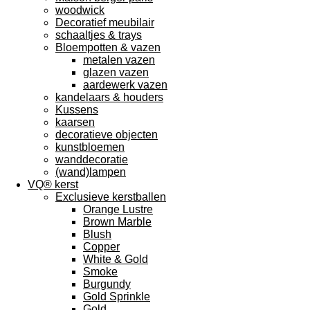
woodwick
Decoratief meubilair
schaaltjes & trays
Bloempotten & vazen
metalen vazen
glazen vazen
aardewerk vazen
kandelaars & houders
Kussens
kaarsen
decoratieve objecten
kunstbloemen
wanddecoratie
(wand)lampen
VQ® kerst
Exclusieve kerstballen
Orange Lustre
Brown Marble
Blush
Copper
White & Gold
Smoke
Burgundy
Gold Sprinkle
Gold