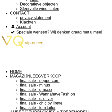
Decoratieve objecten
Sfeervolle windlichten
CONTACT
privacy statement
Klachten
Account
Speciale wensen? Wij denken graag met u mee!
vip-queen
HOME
MAGAZIJNLEEGVERKOOP
final sale - peppercorn
final sale - minus
final sale - g-maxx
final sale - WannahaveFashion
final sale - s. oliver
final sale - chic by lirette
final sale - tom tailor