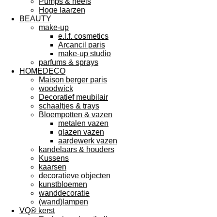
Pumps & heels
Hoge laarzen
BEAUTY
make-up
e.l.f. cosmetics
Arcancil paris
make-up studio
parfums & sprays
HOMEDECO
Maison berger paris
woodwick
Decoratief meubilair
schaaltjes & trays
Bloempotten & vazen
metalen vazen
glazen vazen
aardewerk vazen
kandelaars & houders
Kussens
kaarsen
decoratieve objecten
kunstbloemen
wanddecoratie
(wand)lampen
VQ® kerst