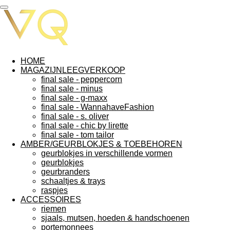
Ga
direct
naar
de
hoofdinhoud
HOME
MAGAZIJNLEEGVERKOOP
final sale - peppercorn
final sale - minus
final sale - g-maxx
final sale - WannahaveFashion
final sale - s. oliver
final sale - chic by lirette
final sale - tom tailor
AMBER/GEURBLOKJES & TOEBEHOREN
geurblokjes in verschillende vormen
geurblokjes
geurbranders
schaaltjes & trays
raspjes
ACCESSOIRES
riemen
sjaals, mutsen, hoeden & handschoenen
portemonnees