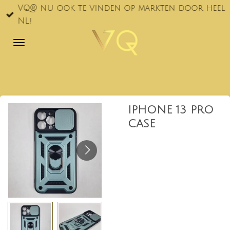
VQ® nu ook te vinden op markten door heel
Ga
NL!
direct
naar
de
hoofdinhoud
IPHONE 13 PRO
CASE