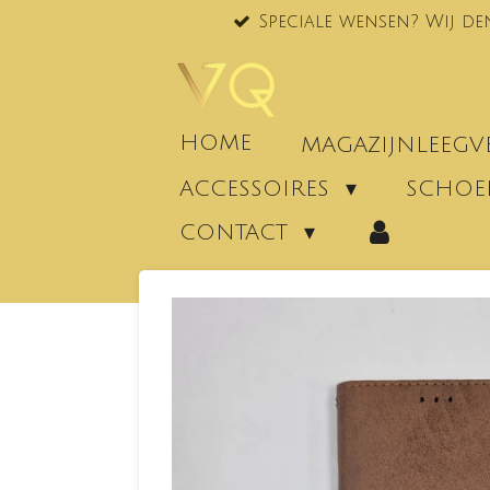
Speciale wensen? Wij de
Ga
direct
naar
de
hoofdinhoud
HOME
MAGAZIJNLEEG
ACCESSOIRES
SCHO
CONTACT