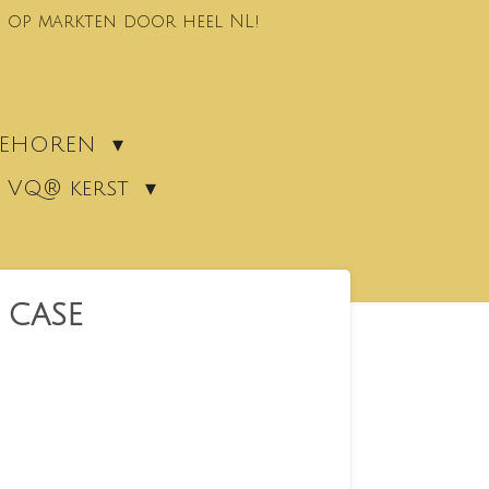
 op markten door heel NL!
EBEHOREN
VQ® kerst
 CASE