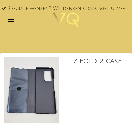
VQ®
Ga
ciale wensen? Wij denken graag met u mee!
NL!
direct
naar
de
hoofdinhoud
Z FOLD 2 CASE