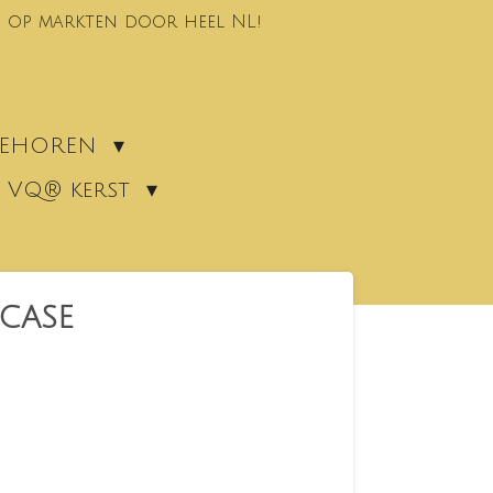
 op markten door heel NL!
EBEHOREN
VQ® kerst
 CASE