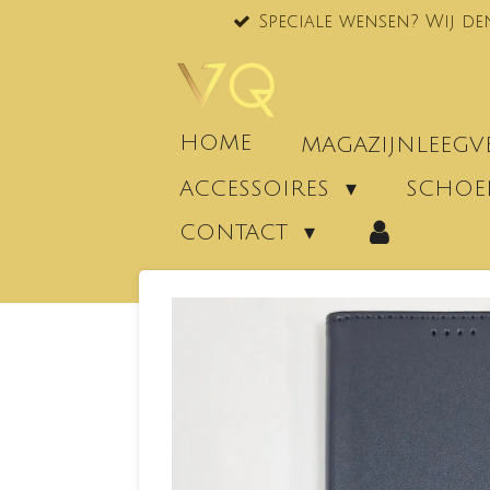
Speciale wensen? Wij de
Ga
direct
naar
de
hoofdinhoud
HOME
MAGAZIJNLEEG
ACCESSOIRES
SCHO
CONTACT