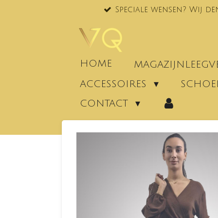
Speciale wensen? Wij de
Ga
direct
naar
de
hoofdinhoud
HOME
MAGAZIJNLEEG
ACCESSOIRES
SCHO
CONTACT