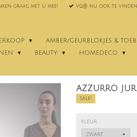
nken graag met u mee!
VQ® nu ook te vinden
VERKOOP
AMBER/GEURBLOKJES & TO
ENEN
BEAUTY
HOMEDECO
AZZURRO JURK
Sale!
KLEUR