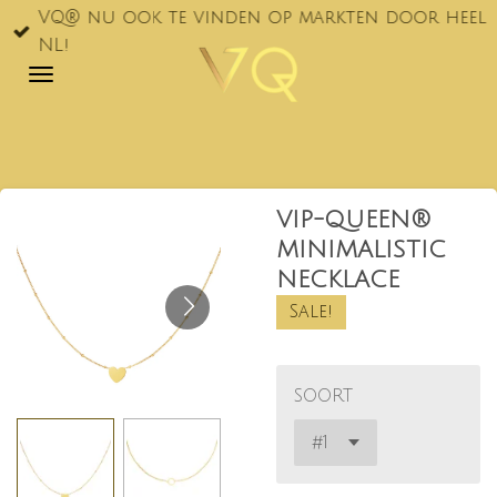
VQ® nu ook te vinden op markten door heel
Ga
NL!
direct
naar
de
hoofdinhoud
VIP-QUEEN®
MINIMALISTIC
NECKLACE
Sale!
SOORT