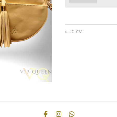
○ 20 cm
F
I
W