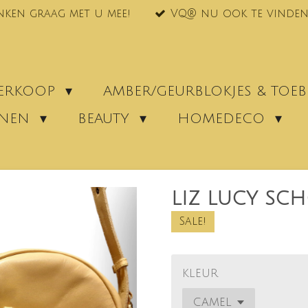
nken graag met u mee!
VQ® nu ook te vinden
VERKOOP
AMBER/GEURBLOKJES & TO
ENEN
BEAUTY
HOMEDECO
LIZ LUCY SC
Sale!
KLEUR