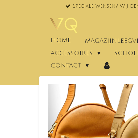
Speciale wensen? Wij de
Ga
direct
naar
de
hoofdinhoud
HOME
MAGAZIJNLEEG
ACCESSOIRES
SCHO
CONTACT