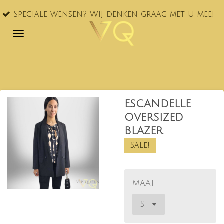
VQ® nu
Ga
le wensen? Wij denken graag met u mee!
NL!
direct
naar
de
hoofdinhoud
ESCANDELLE
OVERSIZED
BLAZER
Sale!
MAAT