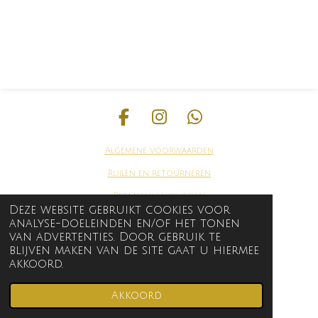
F
I
W
a
n
h
Algemene voorwaarden
c
s
a
e
t
t
Ruilen en
retourneren
b
a
s
Betaalmogelijkheden
o
g
A
Deze website gebruikt cookies voor
Levertijd en betalingen
analyse-doeleinden en/of het tonen
o
r
p
van advertenties. Door gebruik te
k
a
p
contact
blijven maken van de site gaat u hiermee
m
akkoord.
© 2020 2023 Vip-Queen
Akkoord