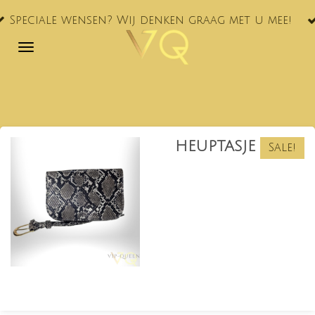
VQ® nu oo
Ga
ensen? Wij denken graag met u mee!
NL!
direct
naar
de
hoofdinhoud
HEUPTASJE
Sale!