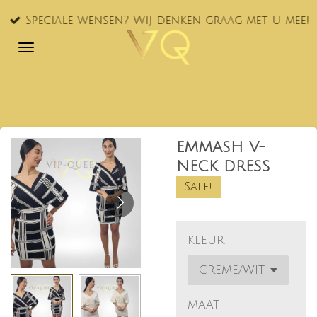
Ga
Speciale wensen? Wij denken graag met u mee!
direct
naar
de
hoofdinhoud
EMMASH V-
NECK DRESS
Sale!
KLEUR
MAAT