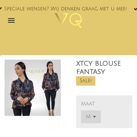
VQ® nu oo
Ga
ensen? Wij denken graag met u mee!
NL!
direct
naar
de
hoofdinhoud
XTCY BLOUSE
FANTASY
Sale!
MAAT