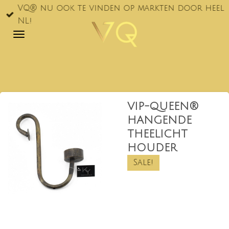
VQ® nu ook te vinden op markten door heel
Ga
NL!
direct
naar
de
hoofdinhoud
VIP-QUEEN®
HANGENDE
THEELICHT
HOUDER
Sale!