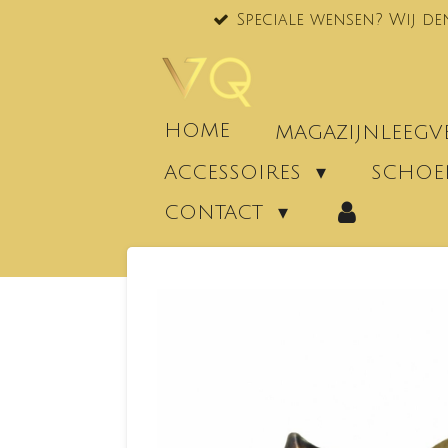
Speciale wensen? Wij de
Ga
direct
naar
de
hoofdinhoud
HOME
MAGAZIJNLEEG
ACCESSOIRES
SCHO
CONTACT