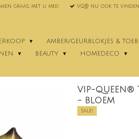
nken graag met u mee!
VQ® nu ook te vinden
VERKOOP
AMBER/GEURBLOKJES & TO
ENEN
BEAUTY
HOMEDECO
VIP-QUEEN® 
- BLOEM
Sale!