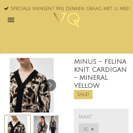
Ga
Speciale wensen? Wij denken graag met u mee!
direct
naar
de
hoofdinhoud
MINUS - FELINA
KNIT CARDIGAN
- MINERAL
YELLOW
Sale!
MAAT